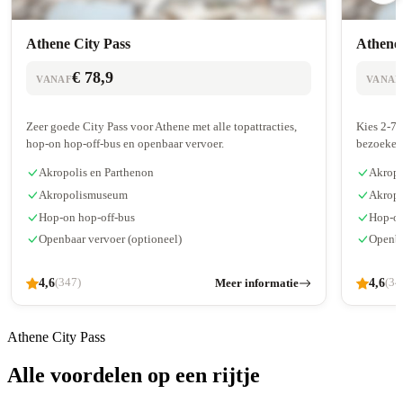
Athene City Pass
Athene 
€ 78,9
VANAF
VANAF
Zeer goede City Pass voor Athene met alle topattracties,
Kies 2-7 a
hop-on hop-off-bus en openbaar vervoer.
bezoeken
Akropolis en Parthenon
Akropo
Akropolismuseum
Akrop
Hop-on hop-off-bus
Hop-on
Openbaar vervoer (optioneel)
Openba
4,6
Meer informatie
4,6
(347)
(34
Athene City Pass
Alle voordelen op een rijtje