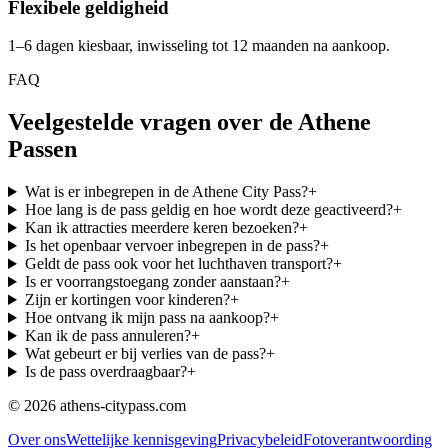
Flexibele geldigheid
1–6 dagen kiesbaar, inwisseling tot 12 maanden na aankoop.
FAQ
Veelgestelde vragen over de Athene
Passen
Wat is er inbegrepen in de Athene City Pass?
+
Hoe lang is de pass geldig en hoe wordt deze geactiveerd?
+
Kan ik attracties meerdere keren bezoeken?
+
Is het openbaar vervoer inbegrepen in de pass?
+
Geldt de pass ook voor het luchthaven transport?
+
Is er voorrangstoegang zonder aanstaan?
+
Zijn er kortingen voor kinderen?
+
Hoe ontvang ik mijn pass na aankoop?
+
Kan ik de pass annuleren?
+
Wat gebeurt er bij verlies van de pass?
+
Is de pass overdraagbaar?
+
© 2026 athens-citypass.com
Over ons
Wettelijke kennisgeving
Privacybeleid
Fotoverantwoording